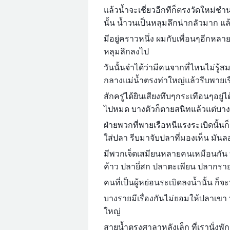
แล้วน้ำจะเชี่ยวอีกทีก็ตรงวัดใหม่ช
นั้น น้ำวนเป็นหลุมลึกน่ากลัวมาก แล
มีอยู่คราวหนึ่ง ผมกับเพื่อนๆอีกหลา
หลุมลึกลงไป
วันนั้นจำได้ว่ามีคนจากที่ไหนไม่รู้ส
กลางแม่น้ำตรงท่าใหญ่แล้วรีบพายเร
สักครู่ได้ยินเสียงทึบๆกระเทือนๆอยู
ไปหมด บางตัวก็ตายสนิทแล้วแต่บางตัว
ฝ่ายพวกที่พายเรือหนีแรงระเบิดนั้น
ใส่ปลา รีบมาจับปลาที่มองเห็น มันล
มีพวกเจ็ดเสมียนหลายคนเหมือนกัน ท
ค้าว ปลายี่สก ปลาตะเพียน ปลากรา
คนที่เป็นผู้หย่อนระเบิดลงน้ำนั้น ก
บางรายมีเรื่องกันไม่ยอมให้ปลาเขา
ใหญ่
สายน้ำตรงศาลาหลังเล็ก ที่เรานั่งพักกั