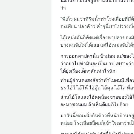
นั่งกินข้าวกันอยู่ที่ร้านหน้าบ้านที
ว่า
"พี่เก้ว ผมว่าที่ริมน้ำท่าโรงเลื่อย
ตะเพียน ปลาค้าว ค่ำๆนี้เราไปวางเบ็ด
ไอ้เหม่งมันก็คิดแต่เรื่องหาปลาของม
บางคนจับไม่ได้เลย แต่ไอ้เหม่งจับได้
การออกหาปลานั้น ป้าม่อม แม่ของไอ้
ว่าอย่าไปฆ่ามันจะเป็นบาป เพราะว่า
ได้ยุ่งเรื่องเด็กๆสักเท่าไรนัก
ท่านผู้อ่านคงสงสัยว่าทำไมผมมีเพื่อน
ธร ไอ้วี ไอ้โห้ ไอ้อู๊ด ไอ้มูล ไอ้โล 
ส่วนไอ้โลและไอ้คดน้องชายของไอ้โล
จะมาชวนผม ถ้าเห็นดีผมก็ไปด้วย
มาวันนี้ขณะนั่งกินข้าวที่หน้าบ้านอยู
หน่อย โรงเลื่อยนี้ผมก็เข้าใจเอาว่าเป