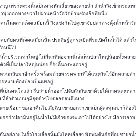
ำนาญ เพราะตรงนั้นเป็นทางหักเลี้ยวของสายน้ำ ลำน้ำวิ่งเข้ากระแทก
้วพุ่งออกทางขวาไปผ่านหน้าวัดวัดบ้านซ่องอีกทีหนึ่ง
ยคนในตลาดเจ็ดเสมียนนี้ วิ่งแข่งกันไปดูเขาจับปลาตรงคุ้งน้ำหน้าว
มคบกับคนที่เจ็ดเสมียนนั้น ประดิษฐ์ลูกระเบิดที่ระเบิดในน้ำได้ แล้
ือหนีไป
่ไต้น้ำบริเวณท่าใหญ่ ไม่กี่นาทีต่อจากนั้นก็เห็นปลาใหญ่น้อยทั้งหล
ที่เป็นปลาใหญ่หน่อย ก็ยังดิ้นกระแด่วอยู่
ก็หวนกลับมาอีกครั้ง พร้อมด้วยพรรคพวกที่ได้แนะกันไว้อีกหลายลำ 
อยหงายท้องป่องเป็นแพอยู่
ี่เป็นคนโตแล้ว รีบว่ายน้ำออกไปจับกันกับเขาด้วยได้มาคนละหลาย
ย ที่ลำตัวแบนๆมีจุดดำๆไปตลอดจนถึงหาง
็จะพายเรือมาขอเอาคืนไปเสียฉิบ เขาบอกว่าเขาเป็นผู้ลงทุนเขาก็ต้อ
 บอกว่าปลามันอยู่ในน้ำไม่มีเจ้าของจะเอาไปได้อย่างไร มีการเอ
นอยู่ภายในรั้วโรงเลื่อยนั้นยังไหลเอื่อยๆ พัดพุ่มต้นอ้อที่อยู่ชายๆน้