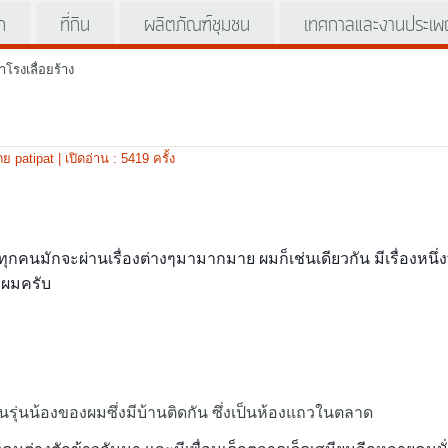
ัก
ที่กิน
ผลิตภัณฑ์ชุมชน
เทศกาลและงานประเพ
้ำโรงเลื่อยร้าง
ย patipat
| เปิดอ่าน : 5419 ครั้ง
 ทุกคนมักจะผ่านเรื่องต่างๆมามากมาย ผมก็เช่นเดียวกัน มีเรื่องหนึ่ง
ับผมครับ
อนรุ่นน้องของผมซึ่งมีบ้านติดกัน ซึ่งเป็นห้องแถวในตลาด