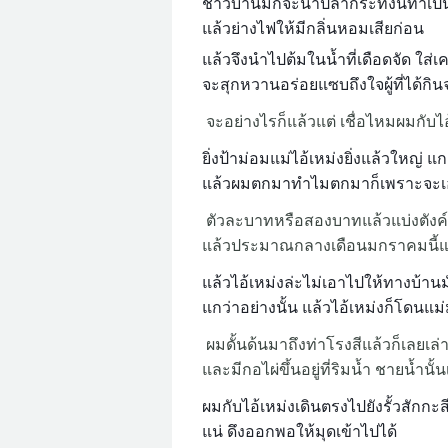
ชาวบ้านมักจะนำปลากระทิงนี้ทำเป็น
แล้วย่างไฟให้มีกลิ่นหอมเสียก่อน
แล้วจึงนำไปต้มในน้ำที่เดือดจัด ใส่
จะสุกหวานอร่อยแซบถึงใจผู้ที่ได้กิน
จะอย่างไรก็แล้วแต่ เชื่อไหมผมกับไ
ยิ่งป้าม่อมแม่ไอ้เหม่งยิ่งแล้วใหญ่
แล้วผมตกมาทำไมตกมาก็เพราะจะเอา
ตัวละบาทหรือสองบาทแล้วแบ่งตังค์กั
แล้วประมาณกลางเดือนมกราคมนี้
แล้วไอ้เหม่งล่ะไม่เอาไปให้ทางบ้าน
แกว่าอย่างนั้น แล้วไอ้เหม่งก็โดนแ
ผมดั้นด้นมาถึงท่าโรงสีแล้วก็เลยเล่า
และมีกอไผ่ขึ้นอยู่ที่ริมน้ำ ชายน้ำนั้น
ผมกับไอ้เหม่งเดินตรงไปยังรั้วสักกะส
แน่ ดึงออกพอให้มุดเข้าไปได้