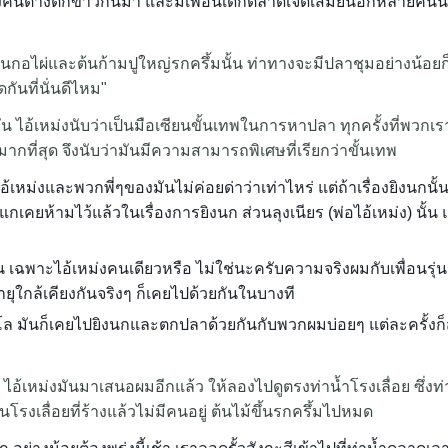
่ต่างคนต่างตักข้าวกันมา และมีเพื่อนเด็กตลาดเจ็ดเสมียนอีกหลายคนนั่
ที่มีต้นกอไผ่และต้นก้ามปูใหญ่รกครึ้มนั้น ท่าทางจะมีปลาชุมอย่างน
กันที่นั่นดีไหม"
ัน ไอ้เหม่งนับว่าเป็นมือเซียนขั้นเทพในการหาปลา ทุกครั้งที่พวกเ
มากที่สุด จึงนับว่ามันมีความสามารถพิเศษที่เรียกว่าขั้นเทพ
เหม่งและพวกพี่ๆของมันไม่ค่อยด่าว่าเท่าไหร่ แต่ถ้าเรื่องยิงนกนั
แกเคยห้ามไว้แล้วในเรื่องการยิงนก ส่วนลุงเนียร (พ่อไอ้เหม่ง) นั
 เฉพาะไอ้เหม่งคนเดียวหรือ ไม่ใช่นะครับความจริงผมกับเพื่อนรุ่นเดีย
ที่อายุใกล้เคียงกันจริงๆ ก็เคยไปด้วยกันในบางที
 มันก็เคยไปยิงนกและตกปลาด้วยกันกับพวกผมบ่อยๆ แต่ละครั้งก็สล
่ ไอ้เหม่งมันมาเสนอผมอีกแล้ว ให้ลองไปดูตรงท่าน้ำโรงเลื่อย ซึ่งท่า
็นโรงเลื่อยที่ร้างแล้วไม่มีคนอยู่ ต้นไม้ขึ้นรกครึ้มไปหมด