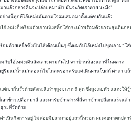
 อย่างน้อยต้องพรุ่งนี้เช้า เราลอดรั้วสังกะสีเข้าไปที่ท่าน้ำดูลาดเล
หมาแล้วกลางคืนจะปล่อยหมาเฝ้า มันจะกัดเราตาย นะมึง”
็นอย่างนี้ทุกทีไอ้เหม่งมันตามใจผมเสมอมาตั้งแต่คบกันแล้ว
บไอ้เหม่งก็เตรียมตัวเอาหนังสติ๊กใส่กระเป๋าพร้อมด้วยกระสุนดินกล
อมด้วยเหยื่อซึ่งเป็นไส้เดือนเป็นๆ ซึ่งผมกับไอ้เหม่งไปขุดเอามา
า ผมกับไอ้เหม่งเดินลัดเลาะตามกันไป จากบ้านห้องแถวที่ในตลาด
ั้งอยู่ริมแม่น้ำแม่กลอง ก็ไม่ไกลหรอกครับแค่เดินผ่านโบสถ์ ศาลา แล
อง แต่เขากั้นรั้วด้วยสังกะสีเก่าๆสูงขนาด 6 ฟุต ซึ่งสูงเลยหัว แสดงให
ที่เอาข้าวเปลือกมาสี และมารับข้าวสารที่สีจากข้าวเปลือกเสร็จแล้ว 
ธุระที่วัดด้วย
ำเนินกิจการอยู่ ไม่ค่อยมีปลามาอยู่แถวนี้หรอก ผมเคยมาตกปลาที่