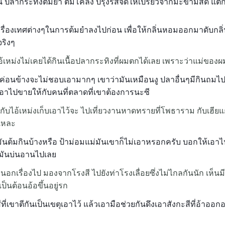
 ปลากระทิงต้มยำ ต้มโคล้ง ปรุงรสจัดให้เปรี้ยวจากมะขามสด แต่
เครื่องเทศต่างๆในการต้มยำลงไปก่อน เพื่อให้กลิ่นหอมออกมาดับกลิ่น
จริงๆ
อ้เหม่งไม่เคยได้กินเนื้อปลากระทิงที่ผมตกได้เลย เพราะว่าแม่ขอ
 แกค่อนข้างจะไม่ชอบเอามากๆ เขาว่ามันเหมือนงู ปลาอื่นๆมีกินถมไป
ไปขายให้กับคนที่ตลาดที่เขาต้องการนะซี
บไอ้เหม่งเก็บเอาไว้จะ ไปเที่ยวงานหาดทรายที่โพธาราม กับเฮียแก่เ
แหละ
มันต้มกินบ้างหรือ ป้าม่อมแม่มันเขาก็ไม่เอาหรอกครับ บอกให้เอาไป
ม่มันบ่นอานไปเลย
นอกเรื่องไป มองจากโรงสี ไปยังท่าโรงเลื่อยซึ่งไม่ไกลกันนัก เห็นม
เป็นต้อนอ้อขึ้นอยู่รก
ีที่เขาตีกันเป็นเขตุเอาไว้ แล้วเอามือช่วยกันดึงเอาสังกะสีที่อ้าออก