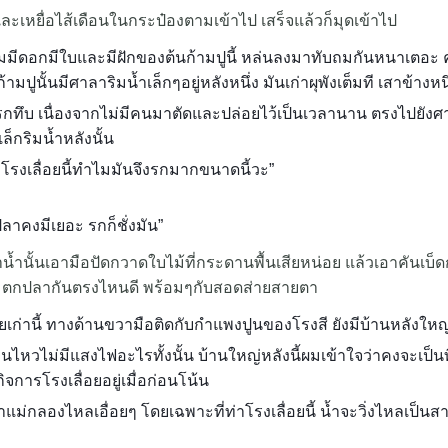
และเหยื่อไส้เดือนในกระป๋องตามเข้าไป เสร็จแล้วก็มุดเข้าไป
ครึ้มมีดอกมีใบและมีฝักของต้นก้ามปูนี้ หล่นลงมาทับถมกันหนาเตอ
ูนั้นมีศาลาริมน้ำเล็กๆอยู่หลังหนึ่ง มันเก่าผุพังเต็มที เสาข้างหนึ
กทึบ เนื่องจากไม่มีคนมาตัดและปล่อยไว้เป็นเวลานาน ตรงไปยังศาล
็กริมน้ำหลังนั้น
้ำโรงเลื่อยนี้ทำไมมันจึงรกมากขนาดนี้วะ”
ลาคงมีเยอะ รกก็ชั่งมัน”
าน้ำนั้นเอามือปัดกวาดใบไม้ที่กระดานพื้นเสียหน่อย แล้วเอาคันเบ็ดก
บ็ด ตกปลากันตรงไหนดี พร้อมๆกับสอดส่ายสายตา
ยเก่านี้ ทางด้านขวามือติดกับกำแพงปูนของโรงสี ยังมีบ้านหลังใหญ่อ
นไหวไม่มีแสงไฟอะไรทั้งนั้น บ้านใหญ่หลังนี้ผมเข้าใจว่าคงจะเป็นท
การโรงเลื่อยอยู่เมื่อก่อนโน้น
่น้ำแม่กลองไหลเอื่อยๆ โดยเฉพาะที่ท่าโรงเลื่อยนี้ น้ำจะวิ่งไหลเป