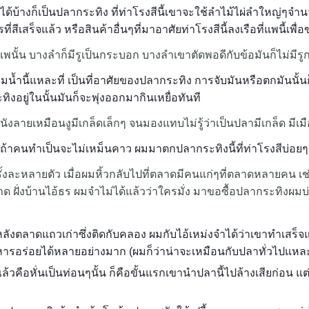
้บ้างก็เป็นปลากระทิง ที่ท่าโรงสีนี้เขาจะใช้ลำไม้ไผ่ลำใหญ่ๆจำ
่สีเสร็จแล้ว หรือสินค้าอื่นๆที่มาอาศัยท่าโรงสีนี้ลงเรือที่แพนี้เพื่
พนั้น บางลำก็มีรูเป็นกระบอก บางลำเขาตัดพอดีกับข้อมันก็ไม่มีร
มน้ำนี้แหละที่ เป็นที่อาศัยของปลากระทิง การจับมันหรือตกมันนั้นก็
อยู่ในนั้นมันก็จะพุ่งออกมากินเหยื่อทันที
ังลายเหมือนงูมีเกล็ดเล็กๆ จนมองแทบไม่รู้ว่าเป็นปลามีเกล็ด มีเมื
 ถ้าคนทำเป็นจะไม่เหม็นคาว ผมมาตกปลากระทิงนี้ที่ท่าโรงสีบ่อยๆ
งละหลายตัว เมื่อผมหิ้วกลับไปที่ตลาดมีคนแก่ๆที่ตลาดหลายคน เช่นแป๊ะอ
ด ฝั่งบ้านไอ้ธร ผมจำไม่ได้แล้วว่าใครมั่ง มาขอซื้อปลากระทิงผมบ่
ลังตลาดแถวเก่าซึ่งติดกับคลอง ผมกับไอ้เหม่งจำได้ว่าเขาทำเสร็จ
รอร่อยได้หลายอย่างมาก (ผมก็ว่าน่าจะเหมือนกับปลาทั่วไปแหละ
แล้วคือหั่นเป็นท่อนๆนั้น ก็คือขั้นแรกเขานำปลานี้ไปล้างเสียก่อน แต