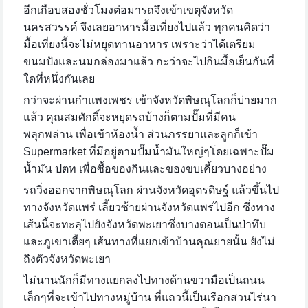
อีกเกือบสองชั่วโมงต่อมารถจึงเข้าเขตุจังหวัด
นครสวรรค์ จึงเลยอาหารมื้อเที่ยงไปแล้ว ทุกคนคิดว่า
มื้อเที่ยงนี้จะไม่หยุดทานอาหาร เพราะว่าได้เตรียม
ขนมปังและนมกล่องมาแล้ว กะว่าจะไปกินมื้อเย็นกันที่
ใดที่หนึ่งกันเลย
กว่าจะผ่านกำแพงเพชร เข้าจังหวัดพิษณุโลกก็บ่ายมาก
แล้ว คุณสมศักดิ์จะหยุดรถบ้างก็ตามปั๊มที่มีคน
พลุกพล่าน เพื่อเข้าห้องน้ำ ส่วนภรรยาและลูกก็เข้า
Supermarket ที่มีอยู่ตามปั๊มน้ำมันใหญ่ๆโดยเฉพาะปั๊ม
น้ำมัน ปตท เพื่อซื้อของกินและของขบเคี้ยวบางอย่าง
รถวิ่งออกจากพิษณุโลก ผ่านจังหวัดอุตรดิษฐ์ แล้วขึ้นไป
ทางจังหวัดแพร๋ เลี้ยวซ้ายผ่านจังหวัดแพร่ไปอีก ซึ่งทาง
เส้นนี้จะทะลุไปยังจังหวัดพะเยาซึ่งบางตอนเป็นป่าทึบ
และภูเขาเตี้ยๆ เส้นทางที่แยกเข้าบ้านคุณยายนั้น ยังไม่
ถึงตัวจังหวัดพะเยา
ไม่นานนักก็มีทางแยกลงไปทางด้านขวามือเป็นถนน
เล็กๆที่จะเข้าไปทางหมู่บ้าน ที่แถวนี้เป็นเรือกสวนไร่นา