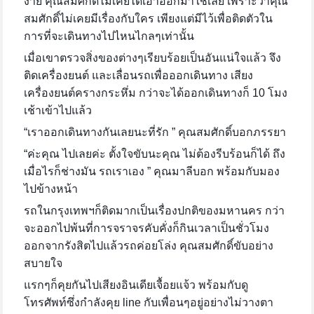
ง่าย คุณสมศักดิ์ไม่เคยได้เอาออกมาใช้เลย เพราะว่าคุณ
สมศักดิ์ไม่เคยมีเรื่องกับใคร เพียงแต่มีไว้เพื่อติดตัวใน
การที่จะเดินทางไปไหนไกลๆเท่านั้น
เมื่อเขาตรวจสิ่งของต่างๆเรียบร้อยเป็นอันแน่ใจแล้ว จึง
ติดเครื่องยนต์ และเลื่อนรถเพื่อออกเดินทาง เสียง
เครื่องยนต์ครางกระหึ่ม กว่าจะได้ออกเดินทางก็
10 โมง
เช้าเข้าไปแล้ว
“เราออกเดินทางกันเลยนะที่รัก ” คุณสมศักดิ์บอกภรรยา
“ค่ะคุณ ไปเลยค่ะ ตั้งใจขับนะคุณ ไม่ต้องรีบร้อนก็ได้ ถึง
เมื่อไรก็ช่างมัน รถเราเอง ” คุณมาลีบอก พร้อมกับมอง
ไปข้างหน้า
รถในกรุงเทพฯก็ติดมากเป็นเรื่องปกติของมหานคร กว่า
จะออกไปพ้นที่การจราจรคับคั่งก็กินเวลาเป็นชั่วโมง
ออกจากรังสิตไปแล้วรถค่อยโล่ง คุณสมศักดิ์ขับอย่าง
สบายใจ
แรกๆก็คุยกันไปเสียงอินเดียเจื้อยแจ้ว พร้อมกับดู
โทรศัพท์ซึ่งกำลังคุย
line กับเพื่อนๆอยู่อย่างไม่วางตา