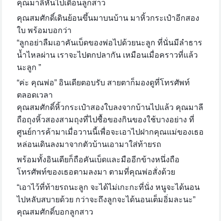
คุณมาลีหันไปเตือนลูกสาว
คุณสมศักดิ์เดินย้อนขึ้นมาบนบ้าน มาหิ้วกระเป๋าอีกสอง
ใบ พร้อมบอกว่า
“ลูกอย่าลืมเอาคันเบ็ดของพ่อไปด้วยนะลูก ที่นั่นมีลำธาร
น้ำไหลผ่าน เราจะไปตกปลากัน เหมือนเมื่อคราวที่แล้ว
นะลูก ”
“ค่ะ คุณพ่อ” อินเดียตอบรับ สายตาก็มองดูที่โทรศัพท์
ตลอดเวลา
คุณสมศักดิ์หิ้วกระเป๋าสองใบลงจากบ้านไปแล้ว คุณมาลี
ถือถุงหิ้วสองสามถุงที่ไปซื้อของกินของใช้บางอย่าง ที่
ศูนย์การค้ามาเมื่อวานนี้เพื่อจะเอาไปฝากคุณแม่ของเธอ
หล่อนเดินลงมาจากตัวบ้านเอามาใส่ท้ายรถ
พร้อมทั้งอินเดียก็ถือคันเบ็ดและมืออีกข้างหนึ่งถือ
โทรศัพท์ของเธอตามลงมา ตามที่คุณพ่อสั่งด้วย
“เอาไว้ที่ท้ายรถนะลูก จะได้ไม่เกะกะที่นั่ง หนูจะได้นอน
ไปหลับสบายด้วย กว่าจะถึงลูกจะได้นอนเต็มอิ่มละนะ”
คุณสมศักดิ์บอกลูกสาว