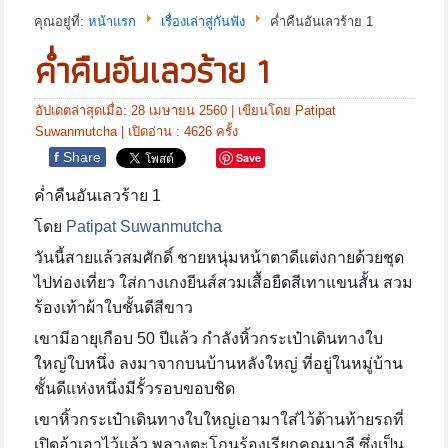
คุณอยู่ที่:
หน้าแรก
เรื่องเล่าสู่กันฟัง
ค่ำคืนอันเลวร้าย 1
ค่ำคืนอันเลวร้าย 1
อัปเดตล่าสุดเมื่อ: 28 เมษายน 2560
|
เขียนโดย Patipat
Suwanmutcha
| เปิดอ่าน : 4626 ครั้ง
f
Share
Save
ค่ำคืนอันเลวร้าย
1
โดย
Patipat Suwanmutcha
วันนี้สายแล้วสมศักดิ์ ชายหนุ่มหน้าตาดีแต่งกายด้วยชุด
ไปท่องเที่ยว ใส่กางเกงยีนส์สวมเสื้อยืดสีเทาแขนสั้น สวม
ร้องเท้าผ้าใบชั้นดีสีขาว
เขามีอายุเกือบ
50 ปีแล้ว กำลังหิ้วกระเป๋าเดินทางใบ
ใหญ่ใบหนึ่ง ลงมาจากบนบ้านหลังใหญ่ ที่อยู่ในหมู่บ้าน
ชั้นดีแห่งหนึ่งมีรั้วรอบขอบชิด
เขาหิ้วกระเป๋าเดินทางใบใหญ่เอามาใส่ไว้ด้านท้ายรถที่
เปิดอ้าเอาไว้แล้ว พลางตะโกนร้องเรียกคุณมาลี ซึ่งเป็น