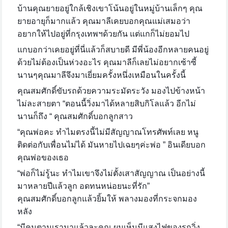
บ้านคุณยายอยู่ใกล้เชิงเขาโน้นอยู่ในหมู่บ้านเล็กๆ คุณ
ยายอายุก็มากแล้ว คุณมาลีเคยบอกคุณแม่เสมอว่า
อยากให้ไปอยู่ที่กรุงเทพฯด้วยกัน แต่แกก็ไม่ยอมไป
แกบอกว่าเคยอยู่ที่นี่แล้วก็สบายดี มีพี่น้องอีกหลายคนอยู่
ด้วยไม่ต้องเป็นห่วงอะไร คุณมาลีก็เลยไม่อยากเซ้าซี้
นานๆคุณมาลีจึงมาเยี่ยมครั้งหนึ่งเหมือนในครั้งนี้
คุณสมศักดิ์ขับรถด้วยความระมัดระวัง มองไปข้างหน้า
ไม่ละสายตา
“ตอนนี้วิ่งมาได้หลายสิบกิโลแล้ว อีกไม่
นานก็ถึง “ คุณสมศักดิ์บอกลูกสาว
“คุณพ่อคะ ทำไมตรงนี้ไม่มีสัญญาณโทรศัพท์เลย หนู
ติดต่อกับเพื่อนไม่ได้ มันหายไปเฉยๆค่ะพ่อ ” อินเดียบอก
คุณพ่อของเธอ
“พ่อก็ไม่รู้นะ ทำไมเขาจึงไม่ตั้งเสาสัญญาณ เป็นอย่างนี้
มาหลายปีแล้วลูก อดทนหน่อยนะที่รัก”
คุณสมศักดิ์บอกลูกแล้วยิ้มให้ พลางมองที่กระจกมอง
หลัง
“มีคนตามเรามาแล้วละคุณ ผมเห็นมีแสงไฟของรถวิ่ง