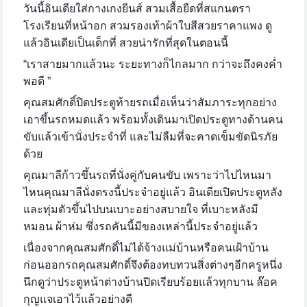
วันนี้อินเดียใส่กางเกงยีนส์ สวมเสื้อยืดที่สแกนตรา
โรงเรียนที่หน้าอก สวมรองเท้าผ้าใบสีสวยราคาแพง ดู
แล้วอินเดียเป็นเด็กที่ สวยน่ารักที่สุดในตอนนี้
“เราสายมากแล้วนะ ระยะทางก็ไกลมาก กว่าจะถึงคงค่ำ
พอดี ”
คุณสมศักดิ์ปิดประตูท้ายรถเมื่อเห็นว่าสัมภาระทุกอย่าง
เอาขึ้นรถหมดแล้ว พร้อมทั้งเดินมาเปิดประตูทางด้านคน
ขับแล้วเข้านั่งประจำที่ และไม่ลืมที่จะคาดเข็มขัดนิรภัย
ด้วย
คุณมาลีก้าวขึ้นรถที่นั่งคู่กับคนขับ เพราะว่าไปไหนมา
ไหนคุณมาลีนั่งตรงนี้ประจำอยู่แล้ว อินเดียเปิดประตูหลัง
และทุ่มตัวขึ้นไปบนเบาะอย่างสบายใจ ที่เบาะหลังมี
หมอน ผ้าห่ม ซึ่งรถคันนี้มีของเหล่านี้ประจำอยู่แล้ว
เนื่องจากคุณสมศักดิ์ไม่ได้จ้างแม่บ้านหรือคนเฝ้าบ้าน
ก่อนออกรถคุณสมศักดิ์จึงต้องทบทวนสิ่งต่างๆอีกครูหนึ่ง
นึกดูว่าประตูหน้าต่างบ้านปิดเรียบร้อยแล้วทุกบาน ล๊อค
กุญแจเอาไว้แล้วอย่างดี