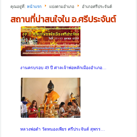
คุณอยู่ที่:
หน้าแรก
แบ่งตามอำเภอ
อำเภอศรีประจันต์
สถานที่น่าสนใจใน อ.ศรีประจันต์
งานครบรอบ 49 ปี ศาลเจ้าพ่อหลักเมืองอำเภอ…
หลวงพ่อดำ วัดหนองเพียร ศรีประจันต์ สุพรร…