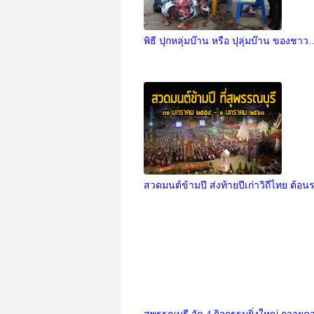
พิธี ปุกหลุ่มบ๊าน หรือ ปุลุ่มบ๊าน ของชาว
สวดมนต์ข้ามปี ส่งท้ายปีเก่าวิถีไทย ต้อ