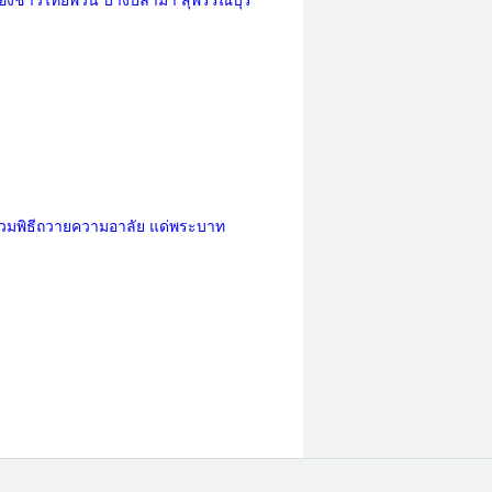
งชาวไทยพวน บางปลาม้า สุพรรณบุรี
่วมพิธีถวายความอาลัย แด่พระบาท