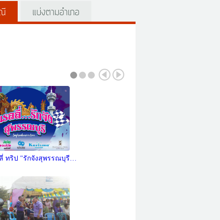
ณี
แบ่งตามอำเภอ
ลี่ ทริป "รักจังสุพรรณบุรี…