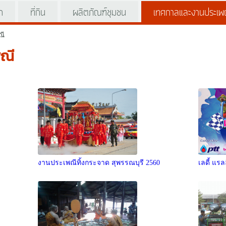
ัก
ที่กิน
ผลิตภัณฑ์ชุมชน
เทศกาลและงานประเพ
ณี
ณี
งานประเพณีทิ้งกระจาด สุพรรณบุรี 2560
เลดี้ แรล