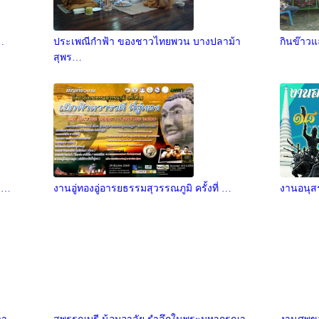
…
ประเพณีกำฟ้า ของชาวไทยพวน บางปลาม้า
กินข๊าวแ
สุพร…
นร…
งานอู่ทองอู่อารยธรรมสุวรรณภูมิ ครั้งที่ …
งานอนุสร