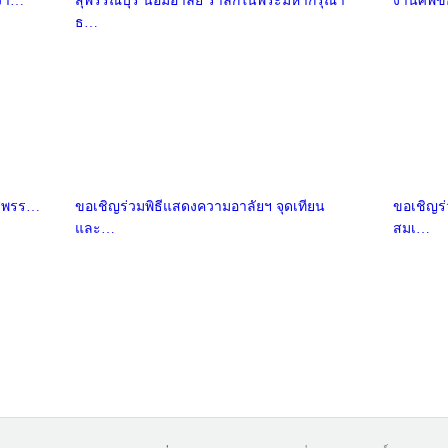
ควา…
สุพรรณบุรี น้อมอาลัย รำลึกในพระมหากรุณา
งานศพขอ
ธ…
สุพรร…
ขอเชิญร่วมพิธีแสดงความอาลัยฯ จุดเทียน
ขอเชิญร
และ…
สมเ…