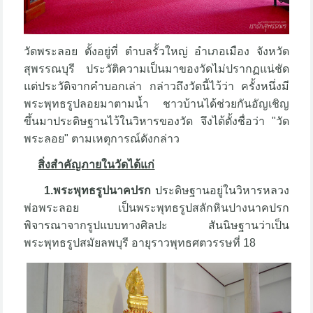
วัดพระลอย ตั้งอยู่ที่ ตำบลรั้วใหญ่ อำเภอเมือง จังหวัด
สุพรรณบุรี ประวัติความเป็นมาของวัดไม่ปรากฏแน่ชัด
แต่ประวัติจากคำบอกเล่า กล่าวถึงวัดนี้ไว้ว่า ครั้งหนึ่งมี
พระพุทธรูปลอยมาตามน้ำ ชาวบ้านได้ช่วยกันอัญเชิญ
ขึ้นมาประดิษฐานไว้ในวิหารของวัด จึงได้ตั้งชื่อว่า "วัด
พระลอย" ตามเหตุการณ์ดังกล่าว
สิ่งสำคัญภายในวัดได้แก่
1.พระพุทธรูปนาคปรก
ประดิษฐานอยู่ในวิหารหลวง
พ่อพระลอย เป็นพระพุทธรูปสลักหินปางนาคปรก
พิจารณาจากรูปแบบทางศิลปะ สันนิษฐานว่าเป็น
พระพุทธรูปสมัยลพบุรี อายุราวพุทธศตวรรษที่ 18