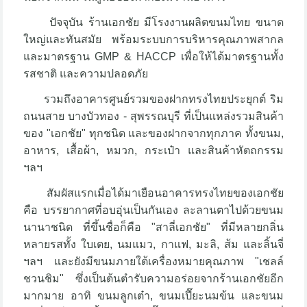
ปัจจุบัน ร้านเอกชัย มีโรงงานผลิตขนมไทย ขนาด
ใหญ่และทันสมัย พร้อมระบบการบริหารคุณภาพสากล
และมาตรฐาน GMP & HACCP เพื่อให้ได้มาตรฐานทั้ง
รสชาติ และความปลอดภัย
รวมถึงอาคารศูนย์รวมของฝากทรงไทยประยุกต์ ริม
ถนนสาย บางบัวทอง - สุพรรณบุรี ที่เป็นแหล่งรวมสินค้า
ของ "เอกชัย" ทุกชนิด และของฝากจากทุกภาค ทั้งขนม,
อาหาร, เสื้อผ้า, หมวก, กระเป๋า และสินค้าหัตถกรรม
ฯลฯ
สัมผัสแรกเมื่อได้มาเยือนอาคารทรงไทยของเอกชัย
คือ บรรยากาศที่อบอุ่นเป็นกันเอง ละลานตาไปด้วยขนม
นานาชนิด ที่ขึ้นชื่อก็คือ "สาลี่เอกชัย" ที่มีหลายกลิ่น
หลายรสทั้ง ใบเตย, นมแมว, กาแฟ, มะลิ, ส้ม และลิ้นจี่
ฯลฯ และยังมีขนมภายใต้เครื่องหมายคุณภาพ "เชลล์
ชวนชิม" ซึ่งเป็นต้นตำรับความอร่อยจากร้านเอกชัยอีก
มากมาย อาทิ ขนมลูกเต๋า, ขนมเปี๊ยะนมข้น และขนม