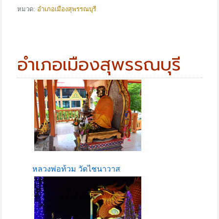
หมวด:
อำเภอเมืองสุพรรณบุรี
อำเภอเมืองสุพรรณบุรี
หลวงพ่อท้วม วัดไชนาวาส