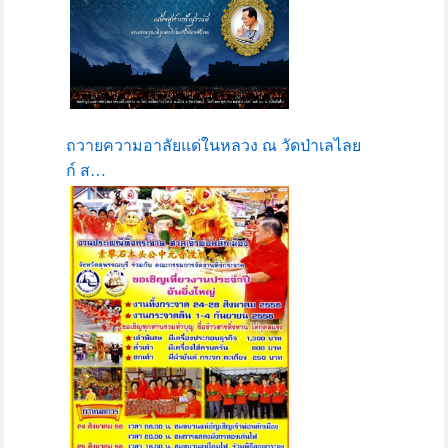
ถวายความอาลัยแด่ในหลวง ณ วัดป่าเลไลย
ก์ ส…