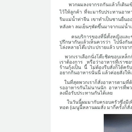
พวกผมลงจากรถกันแล้วก็เดินเข้า
ไว้ให้ลูกค้า ที่จะมารับประทานอาหาร
ริมแม่น้ำท่าจีน เขาทำเป็นชานยื่นอ
หลังคา ลมเย็นๆพัดขึ้นมาจากแม่น้ำเ
คนบริการของที่นี่ทั้งหญิงและชา
ปรึกษากันแล้วเห็นควรว่า ไปนั่งกันต
โล่งหลายโต๊ะประปรายแล้ว บรรยากาศ
พวกเราเลือกนั่งโต๊ะชิดขอบเหล็กกั้น
เราต้องการ หรือว่าอาหารที่เราชอบ 
ร้านกุ้งเป็น นี้ ไม่ต้องรีบสั่งก็ไ
อยากกินอาหารนั่นนี่ แล้วค่อยสั่งใ
ในที่สุดพวกเราก็สั่งอาหารตามที่ต
รออาหารกันไม่นานนัก อาหารที่พวก
ลงมือรับประทานกันได้เลย
ในวันนี้ผมมากับครอบครัวซึ่งมีเพีย
ทอด (เมนูนี้หลานผมสั่ง มากี่ครั้งก็ส