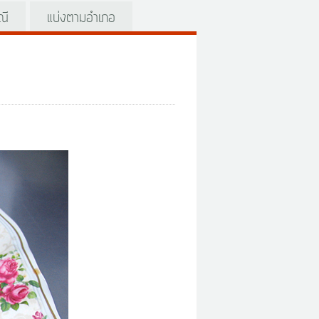
ณี
แบ่งตามอำเภอ