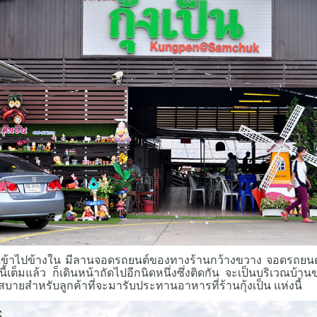
่อนเข้าไปข้างใน มีลานจอดรถยนต์ของทางร้านกว้างขวาง จอดรถยนต
เต็มแล้ว ก็เดินหน้าถัดไปอีกนิดหนึ่งซึ่งติดกัน จะเป็นบริเวณบ้านของ
ายสำหรับลูกค้าที่จะมารับประทานอาหารที่ร้านกุ้งเป็น
แห่งนี้