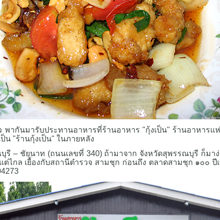
พากันมารับประทานอาหารที่ร้านอาหาร "กุ้งเป็น" ร้านอาหารแห่งนี
นเป็น "ร้านกุ้งเป็น" ในภายหลัง
รณบุรี – ชัยนาท (ถนนเลขที่ 340) ถ้ามาจาก จังหวัดสุพรรณบุรี ก็มาง่
ชัดแต่ไกล เยื้องกับสถานีตำรวจ สามชุก ก่อนถึง ตลาดสามชุก ๑๐๐ ปีเ
504273