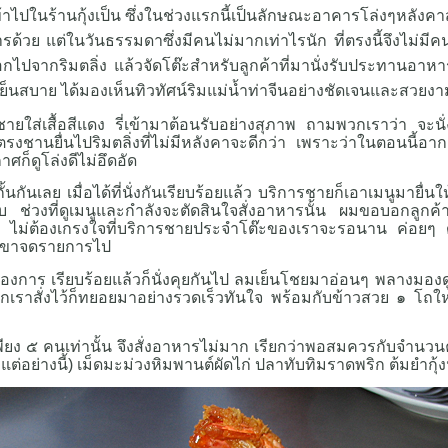
ไปในร้านกุ้งเป็น ซึ่งในช่วงแรกนี้เป็นลักษณะอาคารโล่งๆหลังคาส
ด้วย แต่ในวันธรรมดาซึ่งมีคนไม่มากเท่าไรนัก ที่ตรงนี้จึงไม่มีค
อกไปจากริมตลิ่ง แล้วจัดโต๊ะสำหรับลูกค้าที่มานั่งรับประทานอาหาร
ย็นสบาย ได้มองเห็นทิวทัศน์ริมแม่น้ำท่าจีนอย่างชัดเจนและสวยงา
ยใส่เสื้อสีแดง
รี่เข้ามาต้อนรับอย่างสุภาพ ถามพวกเราว่า จะนั่ง
รงชานยื่นไปริมตลิ่งที่ไม่มีหลังคาจะดีกว่า
เพราะว่าในตอนนี้อากาศ
ก็ดูโล่งดีไม่อึดอัด
กันเลย เมื่อได้ที่นั่งกันเรียบร้อยแล้ว บริการชายก็เอาเมนูมายื่นใ
ช่วงที่ดูเมนูและกำลังจะตัดสินใจสั่งอาหารนั้น
ผมขอบอกลูกค้าท
ด้ครับ ไม่ต้องเกรงใจที่บริการชายประจำโต๊ะของเราจะรอนาน ค่อยๆ ด
ห้เขาจดรายการไป
้องการ เรียบร้อยแล้วก็นั่งคุยกันไป ลมเย็นโชยมาอ่อนๆ พลางมอ
เราสั่งไว้ก็ทยอยมาอย่างรวดเร็วทันใจ พร้อมกับข้าวสวย ๑ โถให
ง ๕ คนเท่านั้น จึงสั่งอาหารไม่มาก เรียกว่าพอสมควรกับจำนวนคนข
ั่งแต่อย่างนี้) เม็ดมะม่วงหิมพานต์ผัดไก่ ปลาทับทิมราดพริก ต้มยำกุ้