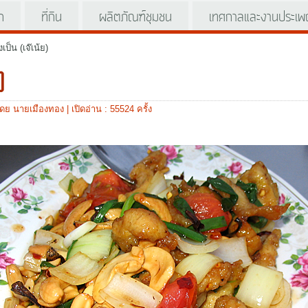
ัก
ที่กิน
ผลิตภัณฑ์ชุมชน
เทศกาลและงานประเพ
งเป็น (เจ๊เน้ย)
)
โดย นายเมืองทอง
| เปิดอ่าน : 55524 ครั้ง