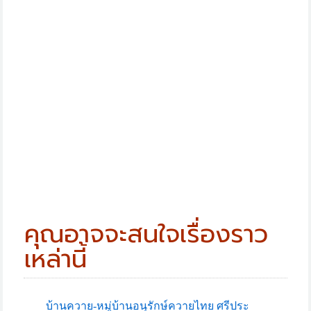
คุณอาจจะสนใจเรื่องราว
เหล่านี้
บ้านควาย-หมู่บ้านอนุรักษ์ควายไทย ศรีประ