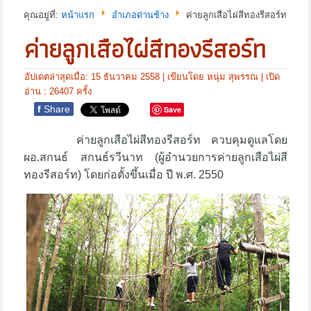
คุณอยู่ที่:
หน้าแรก
อำเภอด่านช้าง
ค่ายลูกเสือไผ่สีทองรีสอร์ท
ค่ายลูกเสือไผ่สีทองรีสอร์ท
อัปเดตล่าสุดเมื่อ: 15 ธันวาคม 2558
|
เขียนโดย หนุ่ม สุพรรณ
| เปิด
อ่าน : 26407 ครั้ง
f
Share
Save
ค่ายลูกเสือไผ่สีทองรีสอร์ท ควบคุมดูแลโดย
ผอ.สกนธ์ สกนธ์รวีนาท (ผู้อำนวยการค่ายลูกเสือไผ่สี
ทองรีสอร์ท) โดยก่อตั้งขึ้นเมื่อ ปี พ.ศ. 2550