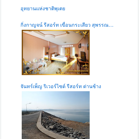
อุทยานแห่งชาติพุเตย
กิ่งกาญจน์ รีสอร์ท เขื่อนกระเสียว สุพรรณ…
จันทร์เพ็ญ ริเวอร์ไซด์ รีสอร์ท ด่านช้าง