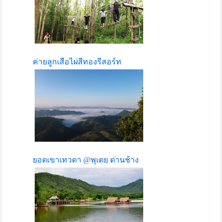
ค่ายลูกเสือไผ่สีทองรีสอร์ท
ยอดเขาเทวดา @พุเตย ด่านช้าง