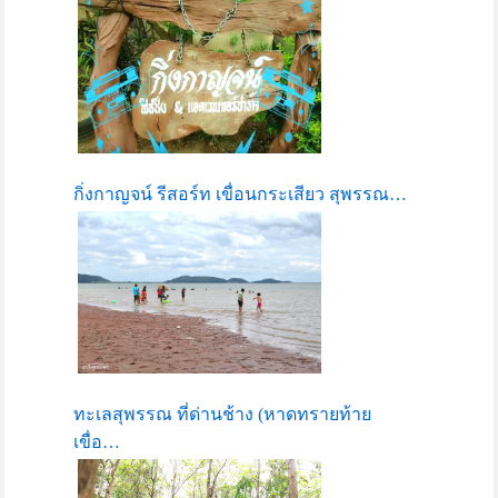
กิ่งกาญจน์ รีสอร์ท เขื่อนกระเสียว สุพรรณ…
ทะเลสุพรรณ ที่ด่านช้าง (หาดทรายท้าย
เขื่อ…